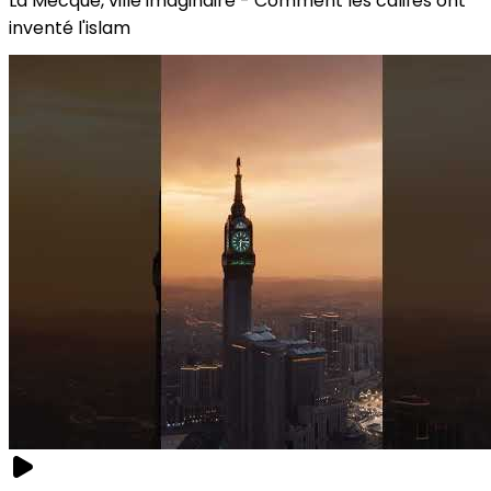
La Mecque, ville imaginaire - Comment les califes ont
inventé l'islam