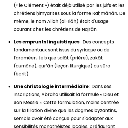
(« le Clément ») était déjà utilisé par les juifs et les
chrétiens ḥimyarites sous la forme Raḥmānān. De
même, le nom Allah (al-Ilāh) était d'usage
courant chez les chrétiens de Najrān.
Les emprunts linguistiques
: Des concepts
fondamentaux sont issus du syriaque ou de
l'araméen, tels que ṣalāt (prière), zakāt
(aumône), qur’ān (leçon liturgique) ou sūra
(écrit).
Une christologie intermédiaire
: Dans ses
inscriptions, Abraha utilisait la formule « Dieu et
Son Messie ». Cette formulation, moins centrée
sur la filiation divine que les dogmes byzantins,
semble avoir été conçue pour s'adapter aux
sensibilités monothéistes locales, préfigurant