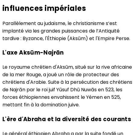
influences impériales
Parallèlement au judaïsme, le christianisme s’est
implanté via les grandes puissances de l’Antiquité
tardive : Byzance, l'Éthiopie (Aksūm) et l'Empire Perse.
L'axe Aksūm-Najrān
Le royaume chrétien d'Aksūm, situé sur la rive africaine
de la mer Rouge, a joué un rôle de protecteur des
chrétiens d'Arabie. Suite à la persécution des chrétiens
de Najrān par le roi juif Yūsuf Dhū Nuwās en 523, les
forces éthiopiennes envahissent le Yémen en 525,
mettant fin à la domination juive.
L'ère d'Abraha et la diversité des courants
Le général éthiopien Abraha a par la suite fondé un