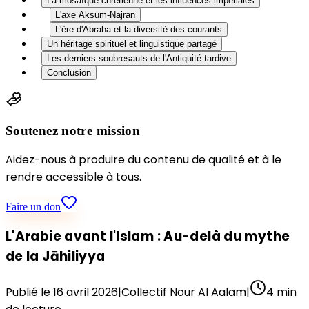
La mosaïque chrétienne et les influences impériales
L'axe Aksūm-Najrān
L'ère d'Abraha et la diversité des courants
Un héritage spirituel et linguistique partagé
Les derniers soubresauts de l'Antiquité tardive
Conclusion
Soutenez notre mission
Aidez-nous à produire du contenu de qualité et à le
rendre accessible à tous.
Faire un don
L'Arabie avant l'Islam : Au-delà du mythe
de la Jāhiliyya
Publié le
16 avril 2026
|
Collectif Nour Al Aalam
|
4
min