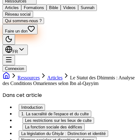
Ressources
Articles
Formations
Bible
Videos
Sunnah
Réseau social
Qui sommes-nous ?
Faire un don
FR
Connexion
Ressources
Articles
Le Statut des Dhimmis : Analyse
des Conditions Omariennes selon Ibn al-Qayyim
Dans cet article
Introduction
1. La sacralité de l'espace et du culte
Les restrictions sur les lieux de culte
La fonction sociale des édifices
La législation du Ghiyâr : Distinction et identité