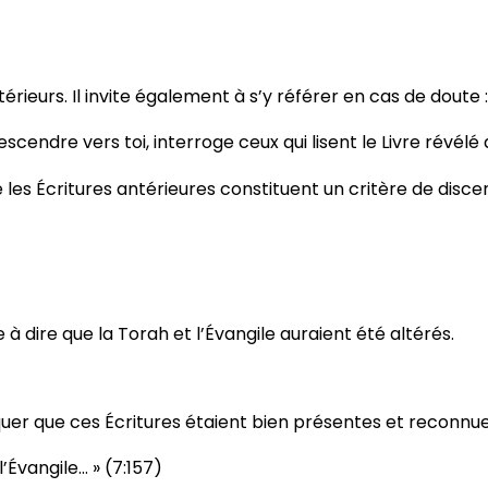
rieurs. Il invite également à s’y référer en cas de doute :
scendre vers toi, interroge ceux qui lisent le Livre révélé a
ue les Écritures antérieures constituent un critère de dis
à dire que la Torah et l’Évangile auraient été altérés.
quer que ces Écritures étaient bien présentes et recon
’Évangile… » (7:157)