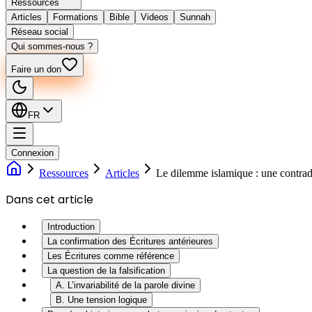
Ressources
Articles
Formations
Bible
Videos
Sunnah
Réseau social
Qui sommes-nous ?
Faire un don
FR
Connexion
Ressources
Articles
Le dilemme islamique : une contrad
Dans cet article
Introduction
La confirmation des Écritures antérieures
Les Écritures comme référence
La question de la falsification
A. L’invariabilité de la parole divine
B. Une tension logique