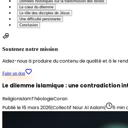
Données historiques sur la transmission des textes
Le cœur du dilemme
Le rôle des disciples de Jésus
Une difficulté persistante
Conclusion
Soutenez notre mission
Aidez-nous à produire du contenu de qualité et à le rend
Faire un don
Le dilemme islamique : une contradiction i
Religion
Islam
Théologie
Coran
Publié le
16 mars 2026
|
Collectif Nour Al Aalam
|
6
min 