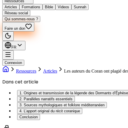
Ressources
Articles
Formations
Bible
Videos
Sunnah
Réseau social
Qui sommes-nous ?
Faire un don
FR
Connexion
Ressources
Articles
Les auteurs du Coran ont plagié des
Dans cet article
1. Origines et transmission de la légende des Dormants d’Éphèse
2. Parallèles narratifs essentiels
3. Sources mythologiques et folklore méditerranéen
4. L’apport original du récit coranique
Conclusion