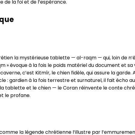
 de la foi et de l’espérance.
ique
ien la mystérieuse tablette — al-raqm — qui, loin de n’êt
 » évoque à la fois le poids matériel du document et sa vale
averne, c’est Kitmîr, le chien fidèle, qui assure la garde. 
: gardien à la fois terrestre et surnaturel, il fait écho a
 tablette et le chien — le Coran réinvente le conte chrétie
t le profane.
e, comme la légende chrétienne l’illustre par l’emmuremen