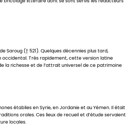
 le bricolage littéraire dont se sont servis les rédacteurs
 de Saroug († 521). Quelques décennies plus tard,
n occidental. Très rapidement, cette version latine
 la richesse et de l’attrait universel de ce patrimoine
s établies en Syrie, en Jordanie et au Yémen. Il était
itions orales. Ces lieux de recueil et d’étude servaient
ture locales.