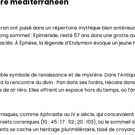
lore méditerranéen
ran ont puisé dans un répertoire mythique bien antérieur 
 long sommeil : Épiménide, resté 57 ans dans une grotte a
raclès. À Éphèse, la légende d’Endymion évoque un jeu
le symbole de renaissance et de mystère. Dans l’Antiqui
la rencontre du divin : Pan dans ses forêts, Hécate dans la
de al-Hira. Elles offrent un espace hors du temps, où l’â
syriaques, comme Aphraate au IV e siècle, qui concevaie
sets coraniques (10 : 45 ; 17 : 52 ; 20 : 103), où le sommei
mants se cache un héritage plurimillénaire, tissé de croya