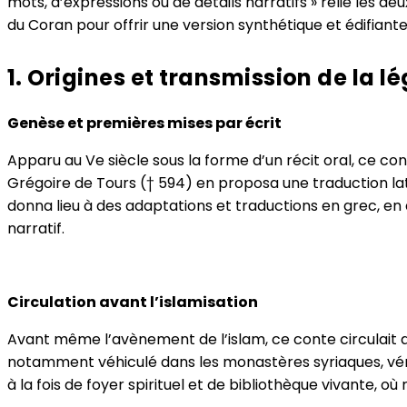
mots, d’expressions ou de détails narratifs » relie les deu
du Coran pour offrir une version synthétique et édifiant
1. Origines et transmission de la
Genèse et premières mises par écrit
Apparu au Ve siècle sous la forme d’un récit oral, ce co
Grégoire de Tours († 594) en proposa une traduction latin
donna lieu à des adaptations et traductions en grec, en 
narratif.
Circulation avant l’islamisation
Avant même l’avènement de l’islam, ce conte circulait 
notamment véhiculé dans les monastères syriaques, vérit
à la fois de foyer spirituel et de bibliothèque vivante, où 