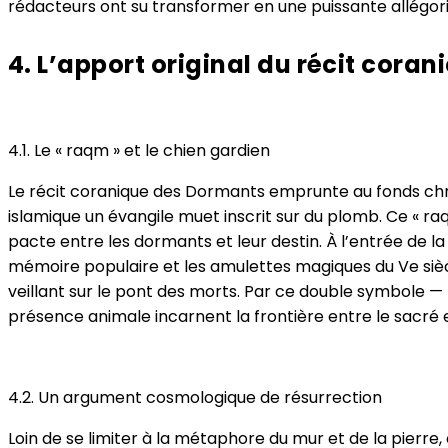
rédacteurs ont su transformer en une puissante allégorie
4. L’apport original du récit coran
4.1. Le « raqm » et le chien gardien
Le récit coranique des Dormants emprunte au fonds chrét
islamique un évangile muet inscrit sur du plomb. Ce « raqm
pacte entre les dormants et leur destin. À l’entrée de la c
mémoire populaire et les amulettes magiques du Ve siècle 
veillant sur le pont des morts. Par ce double symbole — la
présence animale incarnent la frontière entre le sacré e
4.2. Un argument cosmologique de résurrection
Loin de se limiter à la métaphore du mur et de la pierr