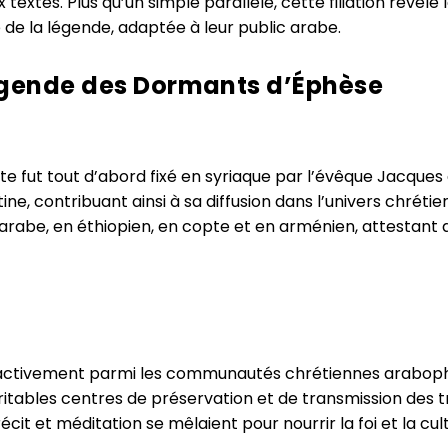
x textes. Plus qu’un simple parallèle, cette filiation révèle
e de la légende, adaptée à leur public arabe.
 légende des Dormants d’Éphèse
nte fut tout d’abord fixé en syriaque par l’évêque Jacques
e, contribuant ainsi à sa diffusion dans l’univers chrétie
arabe, en éthiopien, en copte et en arménien, attestant de
activement parmi les communautés chrétiennes arabophone
ables centres de préservation et de transmission des trad
récit et méditation se mêlaient pour nourrir la foi et la cul