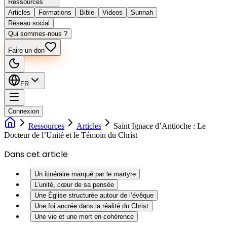
Ressources
Articles
Formations
Bible
Videos
Sunnah
Réseau social
Qui sommes-nous ?
Faire un don
FR
Connexion
Ressources
Articles
Saint Ignace d’Antioche : Le
Docteur de l’Unité et le Témoin du Christ
Dans cet article
Un itinéraire marqué par le martyre
L’unité, cœur de sa pensée
Une Église structurée autour de l’évêque
Une foi ancrée dans la réalité du Christ
Une vie et une mort en cohérence